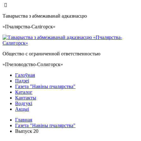
Таварыства з абмежаванай адказнасцю
«Пчалярства-Салiгорск»
Общество с ограниченной ответственностью
«Пчеловодство-Солигорск»
Галоўная
Падзеі
Газета "Навiны пчалярства"
Каталог
Кантакты
Водгукi
Акцыі
Главная
Газета "Навiны пчалярства"
Выпуск 20