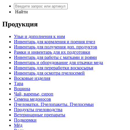
Найти
Продукция
Ульи и дополнения к ним
Инвентарь для кормления и поения пчел
Инвентарь для получения доп. продуктов
Рамки и инвентарь для их подготовки
Инвентарь для работы с матками и роями
Инвентарь и оборудование для откачки меда
Инвентарь для переработки воскосырья
Инвентарь для осмотра пчелосемей
Восковые изделия
Тара
Вощина
Чай, варенье, сироп
Семена медоносов
Пчеломатки. Пчелопакеты. Пчелосемьи
Продукты пчеловодства
Ветеринарные препараты
Подкормки
Мёд