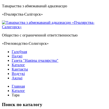
Таварыства з абмежаванай адказнасцю
«Пчалярства-Салiгорск»
Общество с ограниченной ответственностью
«Пчеловодство-Солигорск»
Галоўная
Падзеі
Газета "Навiны пчалярства"
Каталог
Кантакты
Водгукi
Акцыі
Главная
Каталог
Тара
Поиск по каталогу