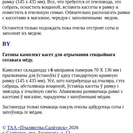
рамку (145 х 435 мм). Все, что требуется от пчеловода, это
собрать, оснастить вощиной, вставить кассеты в рамку и
поместить в пчелиную семью. Обязательно располагать рамки
с кассетами в магазине, чередуя с заполненными медом.
Останется только подождать пока пчелы отстроят соты и
заполнят их медом.
BY
Гатовы камплект касет для атрымання секцыйнага
сотавага мёду.
Камплект складаецца з
6
мінірамок памерам 70 Х 136 мм і
прызначаны для ўстаноўкі ў адну стандартную крамную
рамку (145 х 435 мм). Усё, што патрабуецца ад пчаляра, гэта
сабраць, абсталяваць вощиной, ўставіць касеты ў рамку і
змясціць у пчаліную сям'ю. Абавязкова размяшчаць рамкі з
касетамі ў магазіне, чарадуючы з запоўненымі мёдам.
Застанецца толькі пачакаць пакуль пчолы адбудуюць соты і
запоўняць іх мёдам.
©
TAA «Пчалярства-Салігорск»
2026
г. Салігорск, вул. Заслонава, д. 12