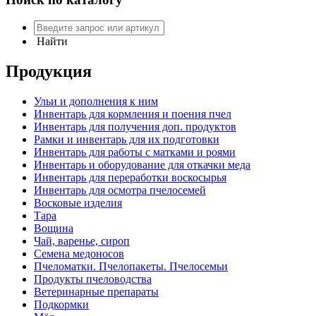
Найти
Продукция
Ульи и дополнения к ним
Инвентарь для кормления и поения пчел
Инвентарь для получения доп. продуктов
Рамки и инвентарь для их подготовки
Инвентарь для работы с матками и роями
Инвентарь и оборудование для откачки меда
Инвентарь для переработки воскосырья
Инвентарь для осмотра пчелосемей
Восковые изделия
Тара
Вощина
Чай, варенье, сироп
Семена медоносов
Пчеломатки. Пчелопакеты. Пчелосемьи
Продукты пчеловодства
Ветеринарные препараты
Подкормки