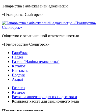
Таварыства з абмежаванай адказнасцю
«Пчалярства-Салiгорск»
Общество с ограниченной ответственностью
«Пчеловодство-Солигорск»
Галоўная
Падзеі
Газета "Навiны пчалярства"
Каталог
Кантакты
Водгукi
Акцыі
Главная
Каталог
Рамки и инвентарь для их подготовки
Комплект кассет для секционного меда
Поиск по каталогу