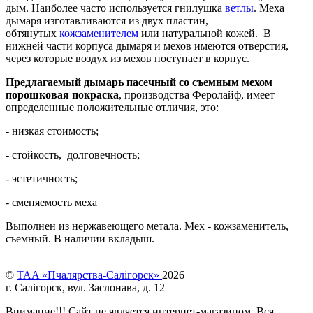
дым. Наиболее часто используется гнилушка
ветлы
. Меха
дымаря изготавливаются из двух пластин,
обтянутых
кожзаменителем
или натуральной кожей. В
нижней части корпуса дымаря и мехов имеются отверстия,
через которые воздух из мехов поступает в корпус.
Предлагаемый дымарь пасечный
со съемным мехом
порошковая покраска
, производства Феролайф, имеет
определенные положительные отличия, это:
- низкая стоимость;
- стойкость, долговечность;
- эстетичность;
- сменяемость меха
Выполнен из нержавеющего метала. Мех - кожзаменитель,
съемный. В наличии вкладыш.
©
TAA «Пчалярства-Салігорск»
2026
г. Салігорск, вул. Заслонава, д. 12
Внимание!!! Cайт не является интернет-магазином. Вся