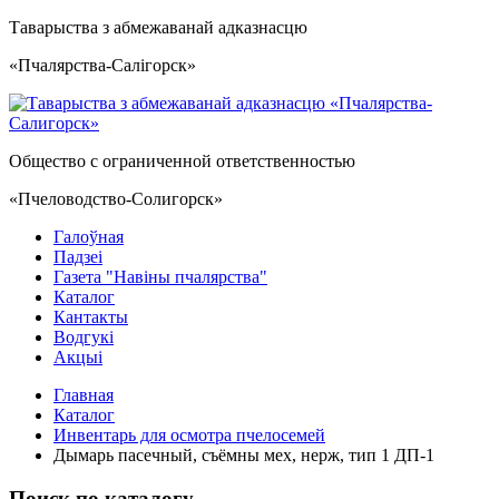
Таварыства з абмежаванай адказнасцю
«Пчалярства-Салiгорск»
Общество с ограниченной ответственностью
«Пчеловодство-Солигорск»
Галоўная
Падзеі
Газета "Навiны пчалярства"
Каталог
Кантакты
Водгукi
Акцыі
Главная
Каталог
Инвентарь для осмотра пчелосемей
Дымарь пасечный, съёмны мех, нерж, тип 1 ДП-1
Поиск по каталогу