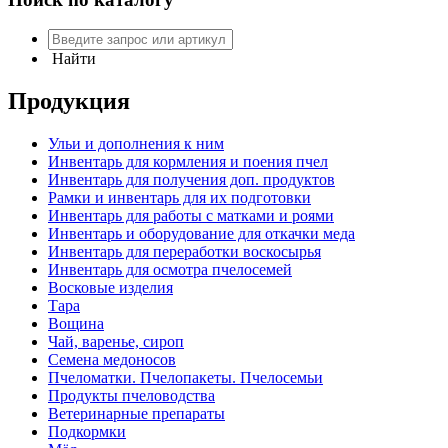
Найти
Продукция
Ульи и дополнения к ним
Инвентарь для кормления и поения пчел
Инвентарь для получения доп. продуктов
Рамки и инвентарь для их подготовки
Инвентарь для работы с матками и роями
Инвентарь и оборудование для откачки меда
Инвентарь для переработки воскосырья
Инвентарь для осмотра пчелосемей
Восковые изделия
Тара
Вощина
Чай, варенье, сироп
Семена медоносов
Пчеломатки. Пчелопакеты. Пчелосемьи
Продукты пчеловодства
Ветеринарные препараты
Подкормки