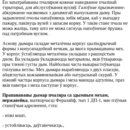
Ён запатрабаваны пчаляром кожнае наведванне пчалінай
тэрыторыі, для абслугоўвання вулляў. Галоўнае прызначэнне-
абкурванне насякомых з дапамогай выпускання дыму. Пры
задымленні пчолы напаўняюць зобік мёдам, каб у выпадку
пажару, пакінуць вулей з запасам корму. У такім стане пчала не
можа жаліць, таму што не можа сагнуць напоўненае брушка
пад патрэбным вуглом.
Аснову дымара складае металічны корпус цыліндрычнай
формы з конусападобнай вечкам, да якога прымацаваны мех.
У корпус ўстаўляецца металічны укладыш з рашэцістым
дном. Ва укладыш ўкладваюцца матэрыялы, якія ўтвараюць
пры тленні густы дым. Найбольш часта выкарыстоўваецца
гнілушка ветлы. Мех дымара вырабляюцца з двух пласцін,
абцягнутых кожзамяняльнікам або натуральнай скурай. У
ніжняй частцы корпуса дымара і меха маюцца адтуліны, праз
якія паветра з меха паступае ў корпус.
Прапанаваны дымар пчаляра са здымным мехам,
нержавейка
, вытворчасці Фералайф, тып 1 ДП-1, мае пэўныя
станоўчыя адрозненні, гэта:
- нізкі кошт,
- устойлівасць, даўгавечнасць.,