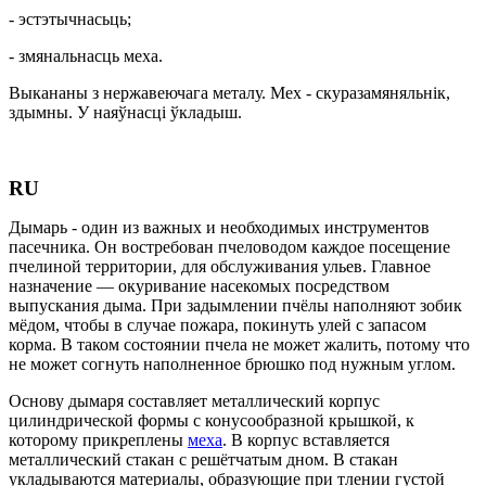
- эстэтычнасьць;
- змянальнасць меха.
Выкананы з нержавеючага металу. Мех - скуразамяняльнік,
здымны. У наяўнасці ўкладыш.
RU
Дымарь - один из важных и необходимых инструментов
пасечника. Он востребован пчеловодом каждое посещение
пчелиной территории, для обслуживания ульев. Главное
назначение — окуривание насекомых посредством
выпускания дыма. При задымлении пчёлы наполняют зобик
мёдом, чтобы в случае пожара, покинуть улей с запасом
корма. В таком состоянии пчела не может жалить, потому что
не может согнуть наполненное брюшко под нужным углом.
Основу дымаря составляет металлический корпус
цилиндрической формы с конусообразной крышкой, к
которому прикреплены
меха
. В корпус вставляется
металлический стакан с решётчатым дном. В стакан
укладываются материалы, образующие при тлении густой