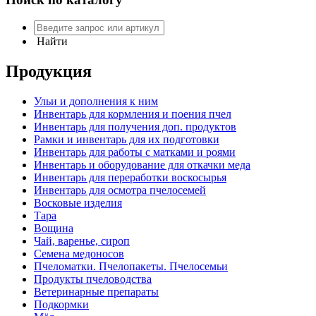
Найти
Продукция
Ульи и дополнения к ним
Инвентарь для кормления и поения пчел
Инвентарь для получения доп. продуктов
Рамки и инвентарь для их подготовки
Инвентарь для работы с матками и роями
Инвентарь и оборудование для откачки меда
Инвентарь для переработки воскосырья
Инвентарь для осмотра пчелосемей
Восковые изделия
Тара
Вощина
Чай, варенье, сироп
Семена медоносов
Пчеломатки. Пчелопакеты. Пчелосемьи
Продукты пчеловодства
Ветеринарные препараты
Подкормки