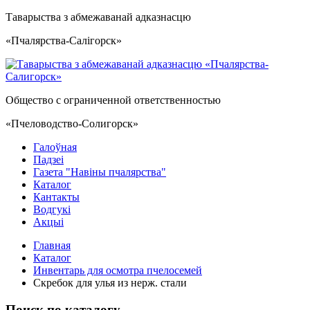
Таварыства з абмежаванай адказнасцю
«Пчалярства-Салiгорск»
Общество с ограниченной ответственностью
«Пчеловодство-Солигорск»
Галоўная
Падзеі
Газета "Навiны пчалярства"
Каталог
Кантакты
Водгукi
Акцыі
Главная
Каталог
Инвентарь для осмотра пчелосемей
Скребок для улья из нерж. стали
Поиск по каталогу